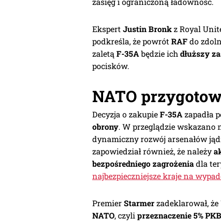
zasięg i ograniczoną ładowność.
Ekspert
Justin Bronk
z Royal Unite
podkreśla, że powrót
RAF
do zdoln
zaletą
F-35A
będzie ich
dłuższy za
pocisków.
NATO przygotow
Decyzja o zakupie
F-35A
zapadła p
obrony
. W przeglądzie wskazano 
dynamiczny rozwój arsenałów jąd
zapowiedział również, że należy
a
bezpośredniego zagrożenia
dla ter
najbezpieczniejsze kraje na wypa
Premier
Starmer
zadeklarował, że
NATO
, czyli
przeznaczenie 5% PKB