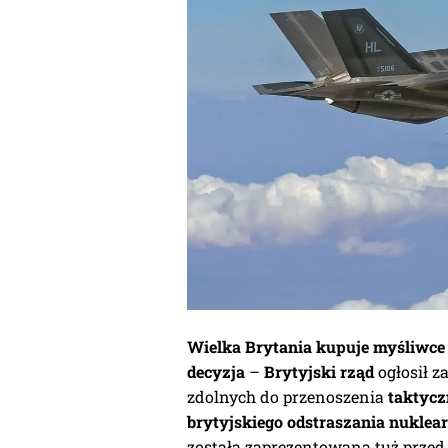
Wielka Brytania kupuje myśliwce
decyzja
–
Brytyjski rząd
ogłosił 
zdolnych do przenoszenia
taktycz
brytyjskiego odstraszania nuklea
została zaprezentowana tuż prze