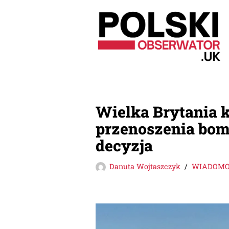
Przejdź
do
treści
Wielka Brytania 
przenoszenia bom
decyzja
Danuta Wojtaszczyk
WIADOMOŚ