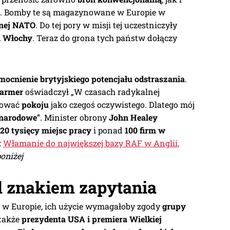
. Bomby te są magazynowane w Europie w
znej NATO
. Do tej pory w misji tej uczestniczyły
i Włochy
. Teraz do grona tych państw dołączy
ocnienie brytyjskiego potencjału odstraszania
.
tarmer
oświadczył „W czasach radykalnej
tować
pokoju
jako czegoś oczywistego. Dlatego mój
 narodowe
”. Minister obrony
John Healey
20 tysięcy miejsc pracy
i ponad
100 firm w
:
Włamanie do największej bazy RAF w Anglii,
poniżej
d znakiem zapytania
w Europie, ich użycie wymagałoby zgody
grupy
 także
prezydenta USA i premiera Wielkiej