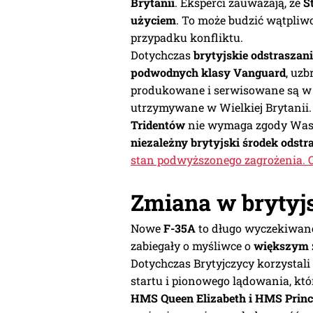
Brytanii
. Eksperci zauważają, że
S
użyciem
. To może budzić wątpliwo
przypadku konfliktu.
Dotychczas
brytyjskie odstraszan
podwodnych klasy Vanguard
, uz
produkowane i serwisowane są w
utrzymywane w Wielkiej Brytanii.
Tridentów
nie wymaga zgody Waszy
niezależny brytyjski środek odstr
stan podwyższonego zagrożenia.
Zmiana w brytyjs
Nowe
F-35A
to długo wyczekiwa
zabiegały o myśliwce o
większym 
Dotychczas Brytyjczycy korzystali
startu i pionowego lądowania, k
HMS Queen Elizabeth i HMS Princ