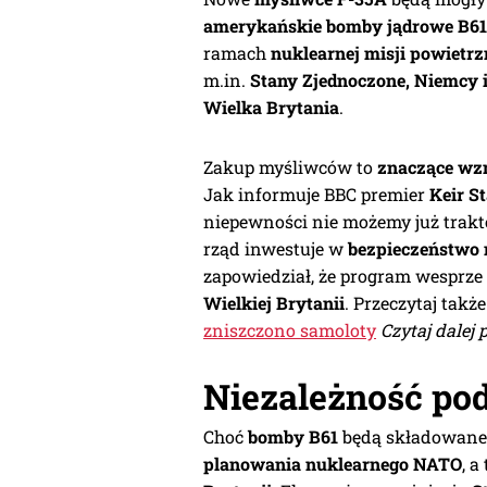
amerykańskie bomby jądrowe B61
ramach
nuklearnej misji powietr
m.in.
Stany Zjednoczone, Niemcy 
Wielka Brytania
.
Zakup myśliwców to
znaczące wzm
Jak informuje BBC premier
Keir S
niepewności nie możemy już trak
rząd inwestuje w
bezpieczeństwo
zapowiedział, że program wesprze
Wielkiej Brytanii
. Przeczytaj także
zniszczono samoloty
Czytaj dalej 
Niezależność po
Choć
bomby B61
będą składowane 
planowania nuklearnego NATO
, a