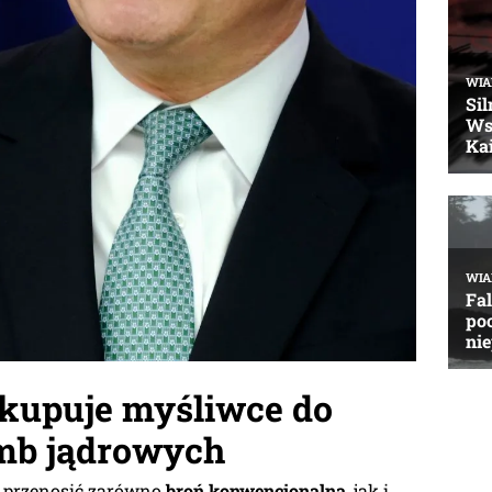
 kupuje myśliwce do
mb jądrowych
 przenosić zarówno
broń konwencjonalną
, jak i