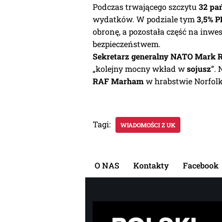
Podczas trwającego szczytu
32 pa
wydatków. W podziale tym
3,5% 
obronę, a pozostała część na inwes
bezpieczeństwem.
Sekretarz generalny NATO Mark R
„kolejny mocny wkład w
sojusz
”.
RAF Marham
w hrabstwie Norfolk
Tagi:
WIADOMOŚCI Z UK
O NAS
Kontakty
Facebook