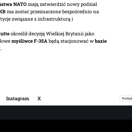
ństwa NATO
mają zatwierdzić nowy podział
PKB
ma zostać przeznaczone bezpośrednio na
tycje związane z infrastrukturą i
utte
określił decyzję Wielkiej Brytanii jako
 Nowe
myśliwce F-35A
będą stacjonować w
bazie
.
Instagram
X
Polity