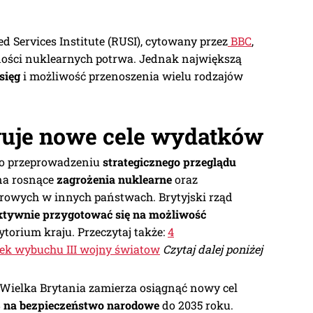
d Services Institute (RUSI), cytowany przez
BBC
,
ości nuklearnych potrwa. Jednak największą
sięg
i możliwość przenoszenia wielu rodzajów
uje nowe cele wydatków
o przeprowadzeniu
strategicznego przeglądu
na rosnące
zagrożenia nuklearne
oraz
rowych w innych państwach. Brytyjski rząd
ktywnie przygotować się na możliwość
ytorium kraju. Przeczytaj także:
4
dek wybuchu III wojny światow
Czytaj dalej poniżej
 Wielka Brytania zamierza osiągnąć nowy cel
 na bezpieczeństwo narodowe
do 2035 roku.