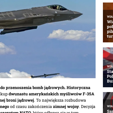
 do przenoszenia bomb jądrowych. Historyczna
zakup
dwunastu amerykańskich myśliwców F-35A
nej broni jądrowej
. To największa rozbudowa
rnego
od czasu zakończenia
zimnej wojny
. Decyzja
d
szczytem NATO
, który odbywa się w tym