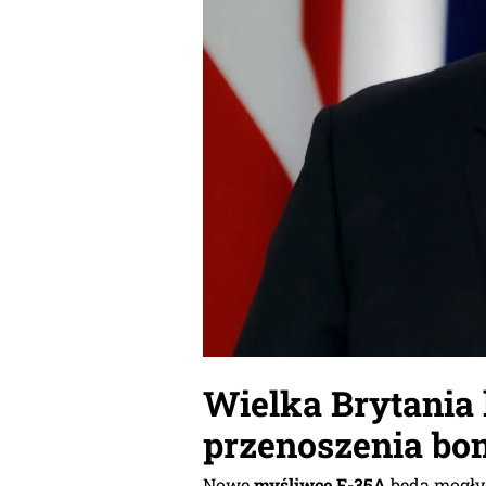
Wielka Brytania
przenoszenia bo
Nowe
myśliwce F-35A
będą mogły