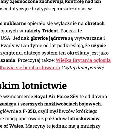
tany Zjednoczone zachowują kontrolę nad ich
ści dotyczące brytyjskiej niezależności w
ie nuklearne
opierało się wyłącznie na
okrętach
brojonych w
rakiety Trident
. Pociski te
 USA. Jednak
głowice jądrowe
są wytwarzane i
 Rządy w Londynie od lat podkreślają, że
użycie
ngtonu, dlatego system ten określany jest jako
aszania
. Przeczytaj także:
Wielka Brytania ogłosiła
 Obawia się bombardowania
Czytaj dalej poniżej
kim lotnictwie
ne wzmocnienie
Royal Air Force
Siły te od dawna
zasięgu
i
szerszych możliwościach bojowych
.
 głównie z
F-35B
, czyli myśliwców krótkiego
tóre mogą operować z pokładów
lotniskowców
e of Wales
. Maszyny te jednak mają mniejszy