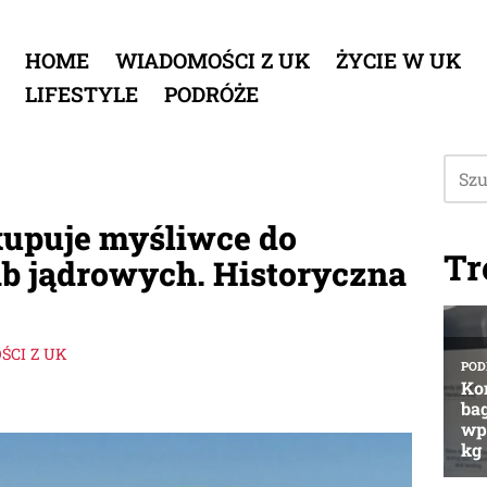
HOME
WIADOMOŚCI Z UK
ŻYCIE W UK
LIFESTYLE
PODRÓŻE
kupuje myśliwce do
Tr
b jądrowych. Historyczna
CI Z UK