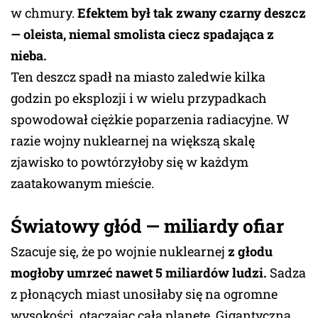
w chmury.
Efektem był tak zwany czarny deszcz
— oleista, niemal smolista ciecz spadająca z
nieba.
Ten deszcz spadł na miasto zaledwie kilka
godzin po eksplozji i w wielu przypadkach
spowodował ciężkie poparzenia radiacyjne. W
razie wojny nuklearnej na większą skalę
zjawisko to powtórzyłoby się w każdym
zaatakowanym mieście.
Światowy głód — miliardy ofiar
Szacuje się, że po wojnie nuklearnej
z głodu
mogłoby umrzeć nawet 5 miliardów ludzi.
Sadza
z płonących miast unosiłaby się na ogromne
wysokości, otaczając całą planetę. Gigantyczna