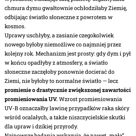
chmura dymu gwałtownie ochłodziłaby Ziemię,
odbijając światło słoneczne z powrotem w
kosmos.
Uprawy uschłyby, a zasianie czegokolwiek
nowego byłoby niemożliwe co najmniej przez
kolejny rok. Mechanizm jest prosty: gdy dym i pył
w końcu opadłyby z atmosfery, a światło
słoneczne zaczęłoby ponownie docierać do
Ziemi, nie byłoby to normalne światło — lecz
promienie o drastycznie zwiększonej zawartości
promieniowania UV.
Wzrost promieniowania
UV-B oznaczałby lawinę przypadków raka skóry
wśród ocalałych, a także niszczycielskie skutki
dla upraw i dzikiej przyrody.
Najnowsze badania wskazują, że nawet „mała”