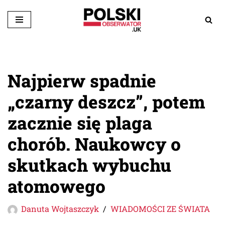
Przejdź
do
treści
Najpierw spadnie
„czarny deszcz”, potem
zacznie się plaga
chorób. Naukowcy o
skutkach wybuchu
atomowego
Danuta Wojtaszczyk
WIADOMOŚCI ZE ŚWIATA