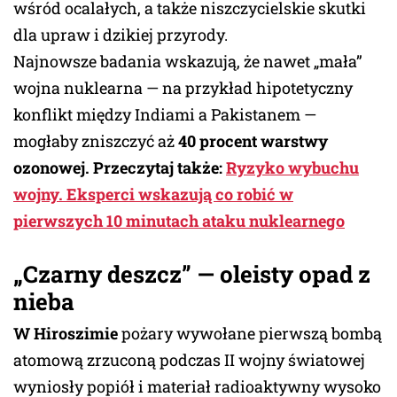
wśród ocalałych, a także niszczycielskie skutki
dla upraw i dzikiej przyrody.
Najnowsze badania wskazują, że nawet „mała”
wojna nuklearna — na przykład hipotetyczny
konflikt między Indiami a Pakistanem —
mogłaby zniszczyć aż
40 procent warstwy
ozonowej.
Przeczytaj także:
Ryzyko wybuchu
wojny. Eksperci wskazują co robić w
pierwszych 10 minutach ataku nuklearnego
„Czarny deszcz” — oleisty opad z
nieba
W Hiroszimie
pożary wywołane pierwszą bombą
atomową zrzuconą podczas II wojny światowej
wyniosły popiół i materiał radioaktywny wysoko