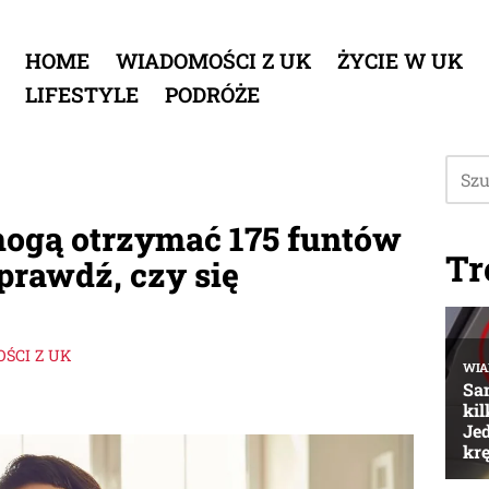
HOME
WIADOMOŚCI Z UK
ŻYCIE W UK
LIFESTYLE
PODRÓŻE
ogą otrzymać 175 funtów
Tr
prawdź, czy się
ŚCI Z UK