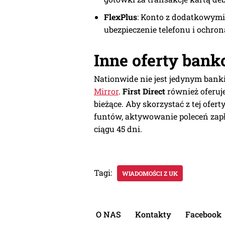
FlexPlus
: Konto z dodatkowymi 
ubezpieczenie telefonu i ochron
Inne oferty ban
Nationwide nie jest jedynym bank
Mirror
.
First Direct
również oferuje
bieżące. Aby skorzystać z tej ofert
funtów, aktywowanie poleceń zapł
ciągu 45 dni.
Tagi:
WIADOMOŚCI Z UK
O NAS
Kontakty
Facebook