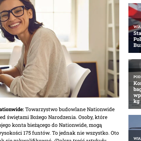
ationwide:
Towarzystwo budowlane Nationwide
zed świętami Bożego Narodzenia. Osoby, które
ojego konta bieżącego do Nationwide, mogą
sokości 175 funtów. To jednak nie wszystko. Oto
 jak się zakwalifikować.
(Dalsza treść artykułu