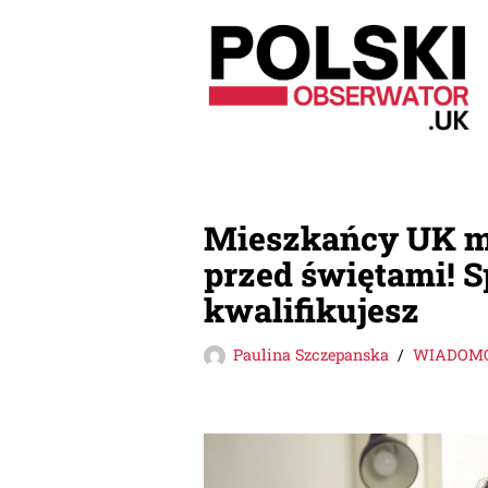
Przejdź
do
treści
Mieszkańcy UK m
przed świętami! S
kwalifikujesz
Paulina Szczepanska
WIADOMO