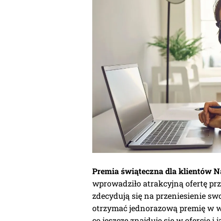
Premia świąteczna dla klientów N
wprowadziło atrakcyjną ofertę pr
zdecydują się na przeniesienie sw
otrzymać jednorazową premię w wy
co jeszcze znajduje się w ofercie i