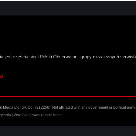
a jest częścią sieci Polski Obserwator - grupy niezależnych serwi
ia
n Media Ltd
(UK Co. 7212256). Not affiliated with any government or political party.
ytania | Wszelkie prawa zastrzeżone.