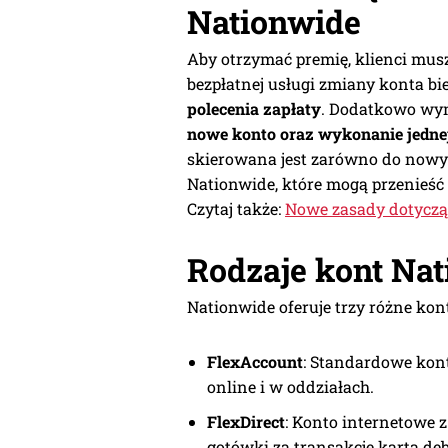
Nationwide
Aby otrzymać premię, klienci mus
bezpłatnej usługi zmiany konta bi
polecenia zapłaty
. Dodatkowo wy
nowe konto oraz wykonanie jednej
skierowana jest zarówno do nowych
Nationwide, które mogą przenieść
Czytaj także:
Nowe zasady dotyczą
Rodzaje kont Na
Nationwide oferuje trzy różne kont
FlexAccount
: Standardowe kon
online i w oddziałach.
FlexDirect
: Konto internetowe
gotówki za transakcje kartą de