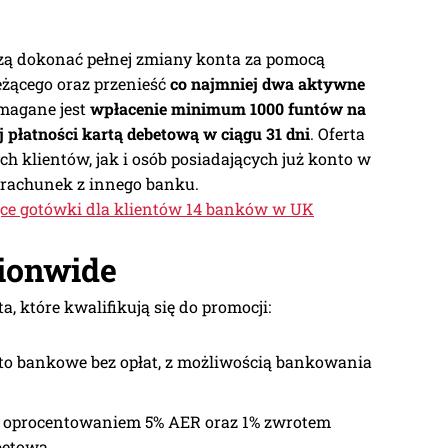
zą dokonać pełnej zmiany konta za pomocą
eżącego oraz przenieść
co najmniej dwa aktywne
magane jest
wpłacenie minimum 1000 funtów na
 płatności kartą debetową w ciągu 31 dni
. Oferta
 klientów, jak i osób posiadających już konto w
 rachunek z innego banku.
ce gotówki dla klientów 14 banków w UK
tionwide
a, które kwalifikują się do promocji:
to bankowe bez opłat, z możliwością bankowania
 z oprocentowaniem 5% AER oraz 1% zwrotem
betową.