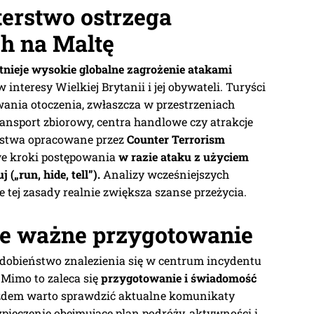
terstwo ostrzega
h na Maltę
stnieje wysokie globalne zagrożenie atakami
nteresy Wielkiej Brytanii i jej obywateli. Turyści
wania otoczenia, zwłaszcza w przestrzeniach
transport zbiorowy, centra handlowe czy atrakcje
ństwa opracowane przez
Counter Terrorism
e kroki postępowania
w razie ataku z użyciem
 („run, hide, tell”).
Analizy wcześniejszych
tej zasady realnie zwiększa szanse przeżycia.
ale ważne przygotowanie
odobieństwo znalezienia się w centrum incydentu
 Mimo to zaleca się
przygotowanie i świadomość
azdem warto sprawdzić aktualne komunikaty
pieczenie obejmujące plan podróży, aktywności i