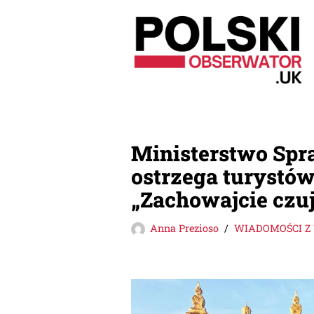
Przejdź
do
treści
Ministerstwo Spr
ostrzega turystów
„Zachowajcie czu
Anna Prezioso
WIADOMOŚCI Z