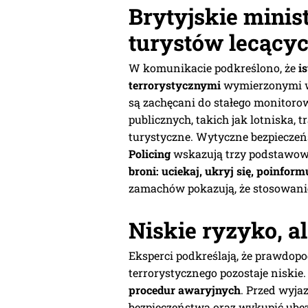
Brytyjskie minis
turystów lecącyc
W komunikacie podkreślono, że
i
terrorystycznymi
wymierzonymi w i
są zachęcani do stałego monitoro
publicznych, takich jak lotniska, 
turystyczne. Wytyczne bezpiecze
Policing
wskazują trzy podstawow
broni: uciekaj, ukryj się, poinformuj
zamachów pokazują, że stosowanie 
Niskie ryzyko, 
Eksperci podkreślają, że prawdop
terrorystycznego pozostaje niskie.
procedur awaryjnych
. Przed wyj
bezpieczeństwa oraz wykupić ubez