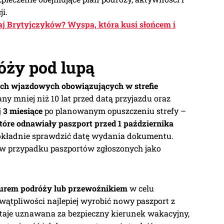
i.
j Brytyjczyków? Wyspa, która kusi słońcem i
ży pod lupą
h wjazdowych obowiązujących w strefie
y mniej niż 10 lat przed datą przyjazdu oraz
 3 miesiące
po planowanym opuszczeniu strefy –
tóre odnawiały paszport przed 1 października
okładnie sprawdzić datę wydania dokumentu.
w przypadku paszportów zgłoszonych jako
iurem podróży lub przewoźnikiem
w celu
wątpliwości najlepiej wyrobić nowy paszport z
taje uznawana za bezpieczny kierunek wakacyjny,