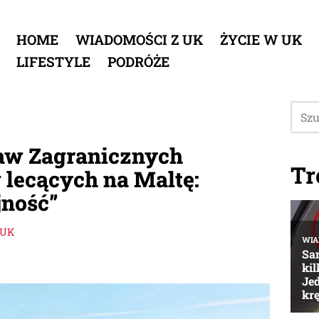
HOME
WIADOMOŚCI Z UK
ŻYCIE W UK
LIFESTYLE
PODRÓŻE
aw Zagranicznych
Tr
 lecących na Maltę:
jność”
 UK