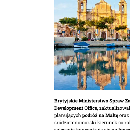
Brytyjskie Ministerstwo Spraw Z
Development Office,
zaktualizował
planujących
podróż na Maltę
oraz 
śródziemnomorski kierunek co rok
zalecenia koncentrują się na
kwes