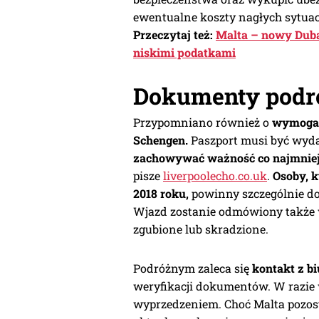
ewentualne koszty nagłych sytuacj
Przeczytaj też:
Malta – nowy Duba
niskimi podatkami
Dokumenty podró
Przypomniano również o
wymogac
Schengen.
Paszport musi być wydan
zachowywać ważność co najmniej
pisze
liverpoolecho.co.uk
.
Osoby, k
2018 roku,
powinny szczególnie d
Wjazd zostanie odmówiony także 
zgubione lub skradzione.
Podróżnym zaleca się
kontakt z b
weryfikacji dokumentów. W razie 
wyprzedzeniem. Choć Malta pozos