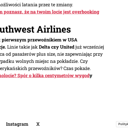
żliwości latania przez te zmiany.
m poznasz, że na twoim locie jest overbooking
outhwest Airlines
st pierwszym przewoźnikiem w USA
je.
Linie takie jak
Delta czy United
już wcześniej
 od pasażerów plus size, nie zapewniając przy
padku wolnych miejsc na pokładzie. Czy
erykańskich przewoźników? Czas pokaże.
molocie? Spór o kilka centymetrów wygod
y
Instagram
X
Polity