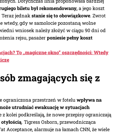
onych. Dotychczas linia proponowała bardziej
rugiego biletu był rekomendowany,
a jego koszt
. Teraz jednak
stanie się to obowiązkowe
. Zwrot
e wtedy, gdy w samolocie pozostaną wolne
owiedni wniosek należy złożyć w ciągu 90 dni od
ożenia rejsu, pasażer
poniesie pełny koszt
acjach? To „magiczne okno” oszczędności: Wtedy
nicze
sób zmagających się z
e ograniczona przestrzeń w fotelu
wpływa na
może utrudniać ewakuację w sytuacjach
 z kolei podkreślają, że nowe przepisy ograniczają
 otyłością
. Tigress Osborn, przewodnicząca
Fat Acceptance, alarmuje na łamach CNN, że wiele