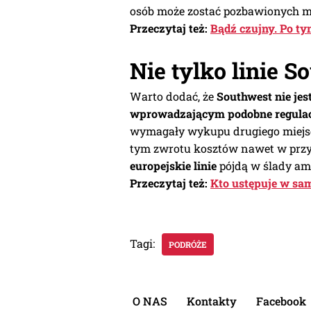
osób może zostać pozbawionych mo
Przeczytaj też:
Bądź czujny. Po ty
Nie tylko linie S
Warto dodać, że
Southwest nie je
wprowadzającym podobne regulac
wymagały wykupu drugiego miejsca
tym zwrotu kosztów nawet w przy
europejskie linie
pójdą w ślady am
Przeczytaj też:
Kto ustępuje w sa
Tagi:
PODRÓŻE
O NAS
Kontakty
Facebook