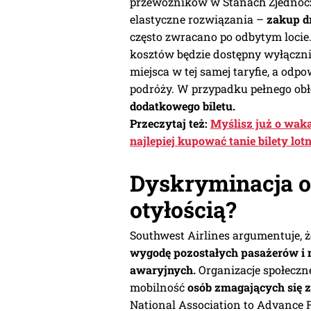
przewoźników w Stanach Zjednocz
elastyczne rozwiązania –
zakup d
często zwracano po odbytym locie
kosztów będzie dostępny wyłączni
miejsca w tej samej taryfie, a odp
podróży. W przypadku pełnego obł
dodatkowego biletu.
Przeczytaj też:
Myślisz już o wak
najlepiej kupować tanie bilety lot
Dyskryminacja o
otyłością?
Southwest Airlines argumentuje, ż
wygodę pozostałych pasażerów i 
awaryjnych.
Organizacje społeczne
mobilność
osób zmagających się z
National Association to Advance 