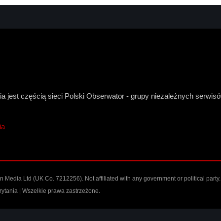
a jest częścią sieci Polski Obserwator - grupy niezależnych serwi
ia
n Media Ltd
(UK Co. 7212256). Not affiliated with any government or political party.
ytania | Wszelkie prawa zastrzeżone.