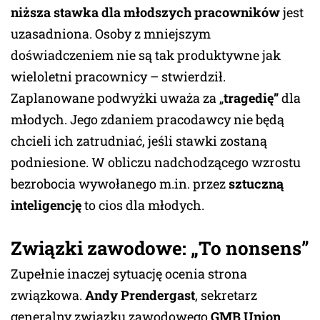
niższa stawka dla młodszych pracowników
jest
uzasadniona. Osoby z mniejszym
doświadczeniem nie są tak produktywne jak
wieloletni pracownicy – stwierdził.
Zaplanowane podwyżki uważa za „
tragedię”
dla
młodych. Jego zdaniem pracodawcy nie będą
chcieli ich zatrudniać, jeśli stawki zostaną
podniesione. W obliczu nadchodzącego wzrostu
bezrobocia wywołanego m.in. przez
sztuczną
inteligencję
to cios dla młodych.
Związki zawodowe: „To nonsens”
Zupełnie inaczej sytuację ocenia strona
związkowa.
Andy Prendergast
, sekretarz
generalny związku zawodowego
GMB Union
,