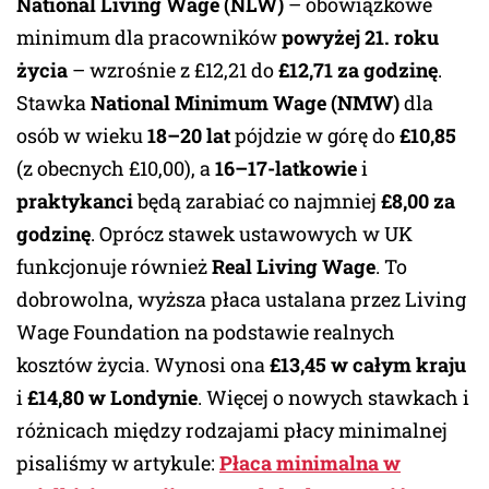
National Living Wage (NLW)
– obowiązkowe
minimum dla pracowników
powyżej 21. roku
życia
– wzrośnie z £12,21 do
£12,71 za godzinę
.
Stawka
National Minimum Wage (NMW)
dla
osób w wieku
18–20 lat
pójdzie w górę do
£10,85
(z obecnych £10,00), a
16–17-latkowie
i
praktykanci
będą zarabiać co najmniej
£8,00 za
godzinę
. Oprócz stawek ustawowych w UK
funkcjonuje również
Real Living Wage
. To
dobrowolna, wyższa płaca ustalana przez Living
Wage Foundation na podstawie realnych
kosztów życia. Wynosi ona
£13,45 w całym kraju
i
£14,80 w Londynie
. Więcej o nowych stawkach i
różnicach między rodzajami płacy minimalnej
pisaliśmy w artykule:
Płaca minimalna w